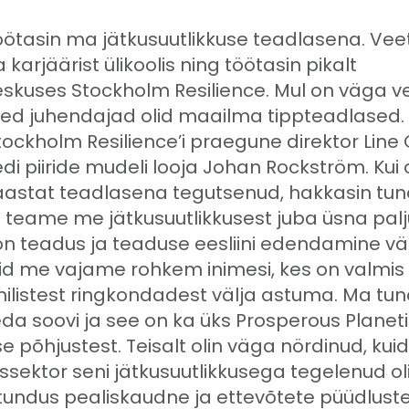
ötasin ma jätkusuutlikkuse teadlasena. Vee
 karjäärist ülikoolis ning töötasin pikalt
eskuses Stockholm Resilience. Mul on väga 
ed juhendajad olid maailma tippteadlased
tockholm Resilience’i praegune direktor Line
di piiride mudeli looja Johan Rockström. Kui o
stat teadlasena tegutsenud, hakkasin tun
t teame me jätkusuutlikkusest juba üsna palj
on teadus ja teaduse eesliini edendamine v
kuid me vajame rohkem inimesi, kes on valmis
listest ringkondadest välja astuma. Ma tun
da soovi ja see on ka üks Prosperous Planeti
 põhjustest. Teisalt olin väga nördinud, kui
ssektor seni jätkusuutlikkusega tegelenud ol
tundus pealiskaudne ja ettevõtete püüdlust