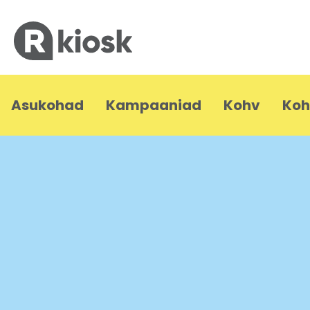
Asukohad
Kampaaniad
Kohv
Koh