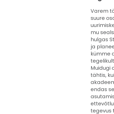
Varem tö
suure osa
uurimisk
mu seals
hulgas S
ja planee
kümme aa
tegelikul
Muidugi 
tähtis, 
akadeemi
endas se
asutamise
ettevõtlu
tegevus 