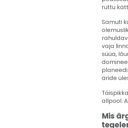
ruttu kät
Samuti k
olemuslik
rahuldava
vaja linn
süüa, lõu
domineeri
planeedil
äride üle
Täispikka
allpool. 
Mis är
tegel