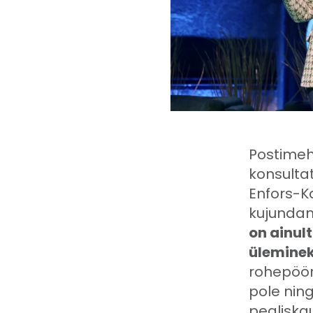
Postimeh
konsultat
Enfors-K
kujundam
on ainul
üleminek
rohepöörd
pole nin
pealiska