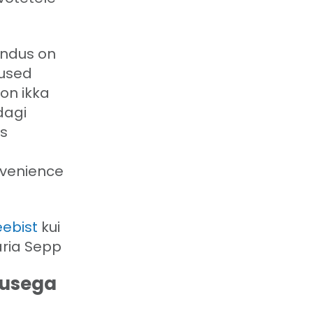
andus on
lused
 on ikka
dagi
us
a
nvenience
ebist
kui
aria Sepp
kusega