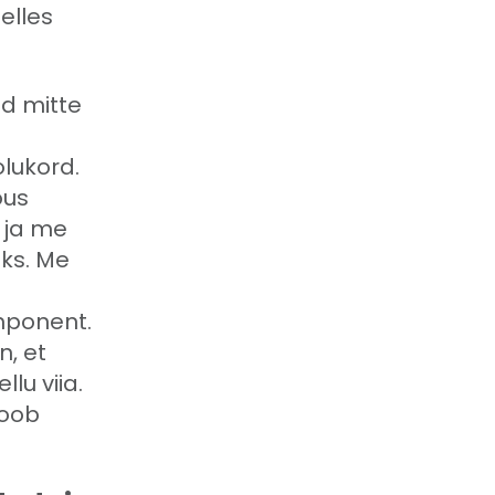
elles
ad mitte
lukord.
ous
 ja me
ks. Me
mponent.
n, et
llu viia.
toob