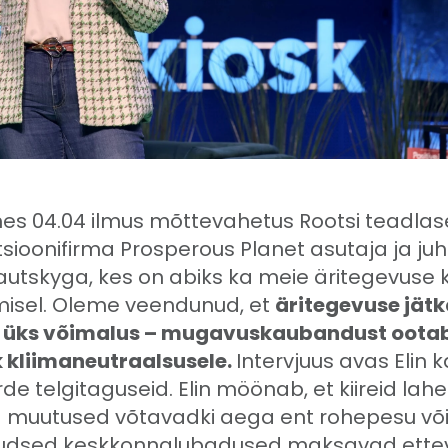
es 04.04 ilmus mõttevahetus Rootsi teadlas
sioonifirma Prosperous Planet asutaja ja juhi
autskyga, kes on abiks ka meie äritegevuse k
isel. Oleme veendunud, et
äritegevuse jät
t üks võimalus – mugavuskaubandust ootab
 kliimaneutraalsusele.
Intervjuus avas Elin 
e telgitaguseid. Elin möönab, et kiireid lah
g muutused võtavadki aega ent rohepesu võ
udsed keskkonnalubadused maksavad ettev