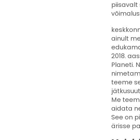
piisaval
võimalus
keskkonn
ainult me
edukamak
2018. aas
Planeti.
nimetame
teeme se
jätkusuu
Me teeme
aidata nei
See on p
ärisse pa