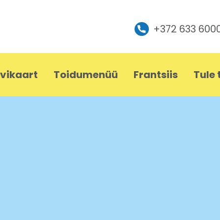
+372 633 600
vikaart
Toidumenüü
Frantsiis
Tule 