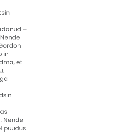
tsin
vedanud –
. Nende
 Gordon
lin
dma, et
u.
äga
dsin
das
i. Nende
el puudus