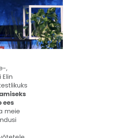
e-,
 Elin
estlikuks
kamiseks
 ees
ka meie
endusi
i
õtetele