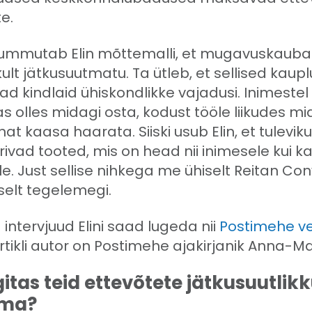
te.
ummutab Elin mõttemalli, et mugavuskaub
ult jätkusuutmatu. Ta ütleb, et sellised kaup
d kindlaid ühiskondlikke vajadusi. Inimestel
as olles midagi osta, kodust tööle liikudes mi
nat kaasa haarata. Siiski usub Elin, et tulevik
vad tooted, mis on head nii inimesele kui k
e. Just sellise nihkega me ühiselt Reitan Co
selt tegelemegi.
 intervjuud Elini saad lugeda nii
Postimehe ve
Artikli autor on Postimehe ajakirjanik Anna-M
gitas teid ettevõtete jätkusuutlik
ema?