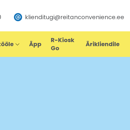
0
klienditugi@reitanconvenience.ee
R-Kiosk
tööle
Äpp
Ärikliendile
Go