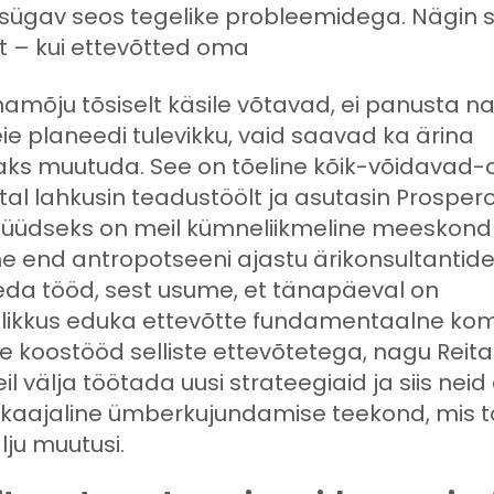
t sügav seos tegelike probleemidega. Nägin s
t – kui ettevõtted oma
amõju tõsiselt käsile võtavad, ei panusta n
ie planeedi tulevikku, vaid saavad ka ärina
s muutuda. See on tõeline kõik-võidavad-o
tal lahkusin teadustöölt ja asutasin Prosper
 Nüüdseks on meil kümneliikmeline meeskond
 end antropotseeni ajastu ärikonsultantide
da tööd, sest usume, et tänapäeval on
tlikkus eduka ettevõtte fundamentaalne ko
 koostööd selliste ettevõtetega, nagu Reita
l välja töötada uusi strateegiaid ja siis neid e
ikaajaline ümberkujundamise teekond, mis 
lju muutusi.